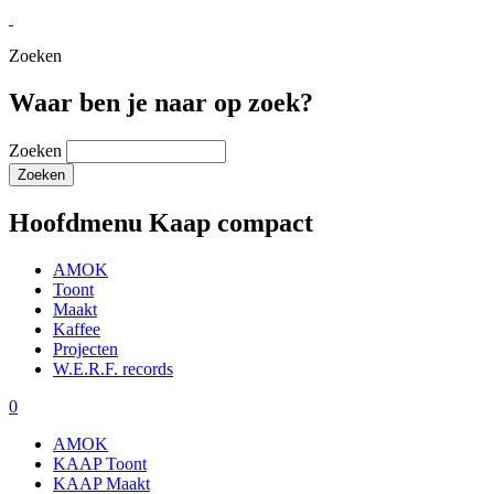
Zoeken
Waar ben je naar op zoek?
Zoeken
Hoofdmenu Kaap compact
AMOK
Toont
Maakt
Kaffee
Projecten
W.E.R.F. records
0
AMOK
KAAP Toont
KAAP Maakt