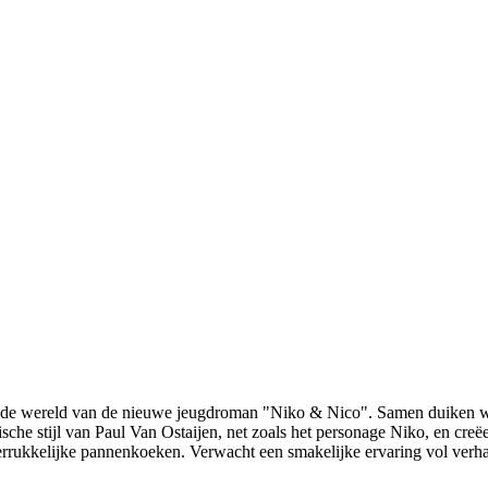
nde wereld van de nieuwe jeugdroman "Niko & Nico". Samen duiken we 
ische stijl van Paul Van Ostaijen, net zoals het personage Niko, en cre
n verrukkelijke pannenkoeken. Verwacht een smakelijke ervaring vol verh