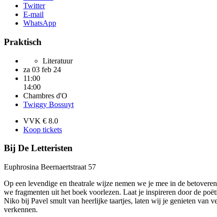
Twitter
E-mail
WhatsApp
Praktisch
Literatuur
za 03 feb 24
11:00
14:00
Chambres d'O
Twiggy Bossuyt
VVK € 8.0
Koop tickets
Bij De Letteristen
Euphrosina Beernaertstraat 57
Op een levendige en theatrale wijze nemen we je mee in de betovere
we fragmenten uit het boek voorlezen. Laat je inspireren door de poët
Niko bij Pavel smult van heerlijke taartjes, laten wij je genieten va
verkennen.