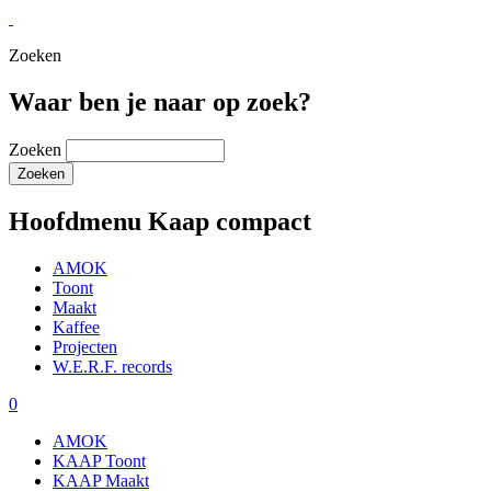
Zoeken
Waar ben je naar op zoek?
Zoeken
Hoofdmenu Kaap compact
AMOK
Toont
Maakt
Kaffee
Projecten
W.E.R.F. records
0
AMOK
KAAP Toont
KAAP Maakt