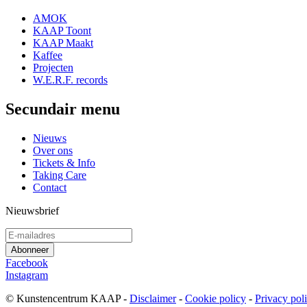
AMOK
KAAP Toont
KAAP Maakt
Kaffee
Projecten
W.E.R.F. records
Secundair menu
Nieuws
Over ons
Tickets & Info
Taking Care
Contact
Nieuwsbrief
Facebook
Instagram
© Kunstencentrum KAAP -
Disclaimer
-
Cookie policy
-
Privacy pol