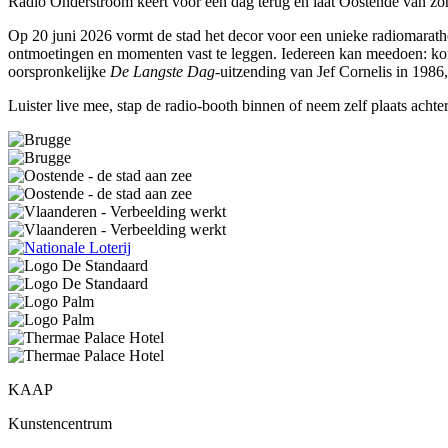
Radio Onderstroom keert voor één dag terug en laat Oostende van zo
Op 20 juni 2026 vormt de stad het decor voor een unieke radiomarath
ontmoetingen en momenten vast te leggen. Iedereen kan meedoen: kom 
oorspronkelijke
De Langste Dag
-uitzending van Jef Cornelis in 1986,
Luister live mee, stap de radio-booth binnen of neem zelf plaats acht
KAAP
Kunstencentrum