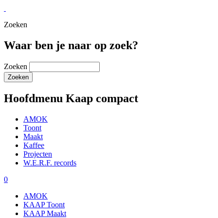
Zoeken
Waar ben je naar op zoek?
Zoeken
Hoofdmenu Kaap compact
AMOK
Toont
Maakt
Kaffee
Projecten
W.E.R.F. records
0
AMOK
KAAP Toont
KAAP Maakt