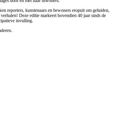
rtages door en met haar inwoners.
ken reporters, kunstenaars en bewoners eropuit om geluiden,
verhalen! Deze editie markeert bovendien 40 jaar sinds de
ipatieve invulling.
nderen.