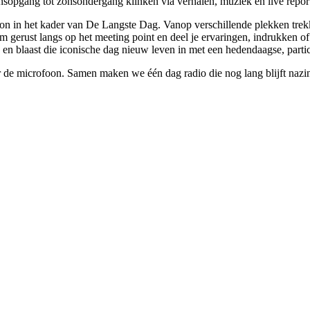
nsopgang tot zonsondergang klinken via verhalen, muziek en live repo
on in het kader van De Langste Dag. Vanop verschillende plekken trek
gerust langs op het meeting point en deel je ervaringen, indrukken of 
 en blaast die iconische dag nieuw leven in met een hedendaagse, partic
er de microfoon. Samen maken we één dag radio die nog lang blijft nazi